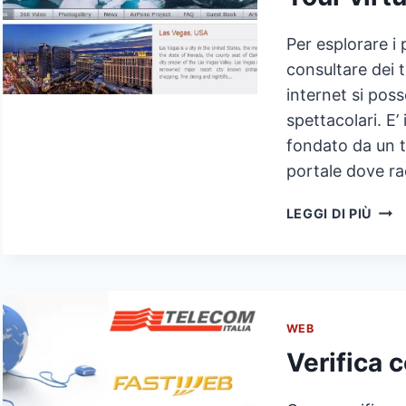
Per esplorare i 
consultare dei t
internet si pos
spettacolari. E’
fondato da un t
portale dove rac
TOU
LEGGI DI PIÙ
VIR
ONL
3D
WEB
Verifica 