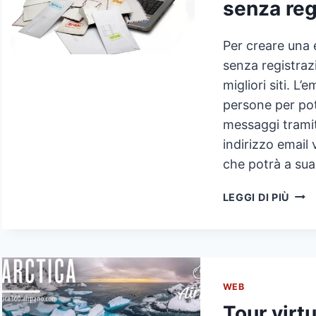
senza reg
Per creare una 
senza registrazi
migliori siti. L’
persone per po
messaggi tramite
indirizzo email 
che potrà a su
CRE
LEGGI DI PIÙ
EMA
TEM
GRA
SEN
REG
WEB
Tour virt