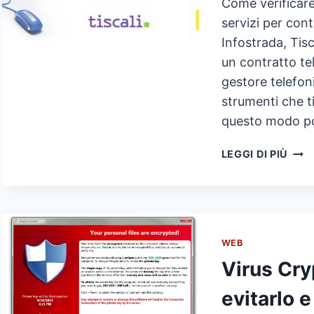
Come verificare
servizi per con
Infostrada, Tisc
un contratto t
gestore telefoni
strumenti che ti
questo modo po
VERI
LEGGI DI PIÙ
COP
ADS
NEL
ZON
WEB
Virus Cry
evitarlo e