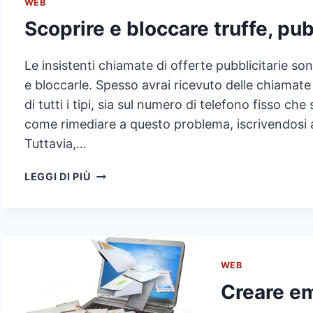
WEB
Scoprire e bloccare truffe, pub
Le insistenti chiamate di offerte pubblicitarie s
e bloccarle. Spesso avrai ricevuto delle chiamate
di tutti i tipi, sia sul numero di telefono fisso ch
come rimediare a questo problema, iscrivendosi al
Tuttavia,…
SCOPRIRE
LEGGI DI PIÙ
E
BLOCCARE
TRUFFE,
PUBBLICITÀ
TELEFONICHE
WEB
Creare em