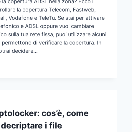
 la copertura ADSL nella zona? Ecco i
trollare la copertura Telecom, Fastweb,
ali, Vodafone e TeleTu. Se stai per attivare
elefonico e ADSL oppure vuoi cambiare
co sulla tua rete fissa, puoi utilizzare alcuni
 permettono di verificare la copertura. In
trai decidere…
FICA
ERTURA
L
LA
A
ptolocker: cos’è, come
 decriptare i file