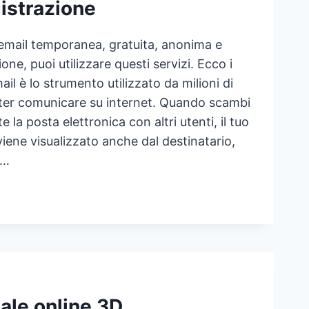
istrazione
email temporanea, gratuita, anonima e
one, puoi utilizzare questi servizi. Ecco i
email è lo strumento utilizzato da milioni di
ter comunicare su internet. Quando scambi
 la posta elettronica con altri utenti, il tuo
viene visualizzato anche dal destinatario,
a…
ARE
IL
PORANEA
TUITA
ZA
ISTRAZIONE
uale online 3D