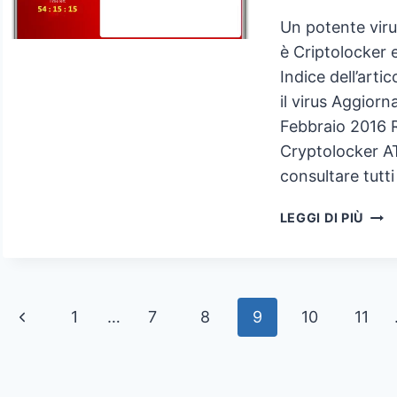
Un potente viru
è Criptolocker e
Indice dell’art
il virus Aggio
Febbraio 2016 
Cryptolocker AT
consultare tutti
VIR
LEGGI DI PIÙ
CRY
COS’
COM
EVI
Navigazione
Pagina
1
…
7
8
9
10
11
E
DEC
pagina
Precedente
I
FILE