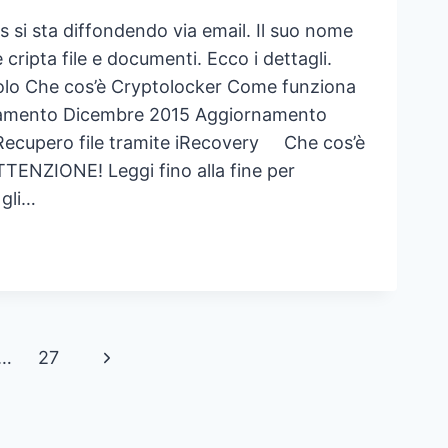
s si sta diffondendo via email. Il suo nome
 cripta file e documenti. Ecco i dettagli.
icolo Che cos’è Cryptolocker Come funziona
rnamento Dicembre 2015 Aggiornamento
Recupero file tramite iRecovery Che cos’è
TENZIONE! Leggi fino alla fine per
 gli…
US
PTOLOCKER:
È,
E
TARLO
Pagina
…
27
RIPTARE
successiva