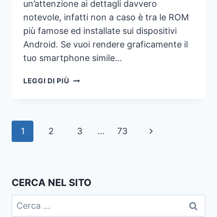
un’attenzione ai dettagli davvero
notevole, infatti non a caso è tra le ROM
più famose ed installate sui dispositivi
Android. Se vuoi rendere graficamente il
tuo smartphone simile…
TRASFORMARE
LEGGI DI PIÙ
LA
GRAFICA
ANDROID
IN
Navigazione
Pagina
1
2
3
…
73
MIUI
pagina
successiva
CERCA NEL SITO
Ricerca
per: