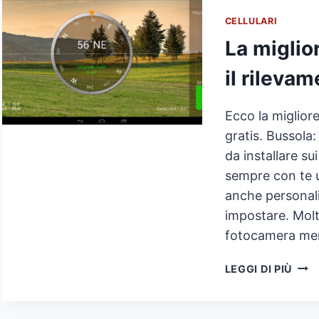
PIÙ
CELLULARI
COS
La miglio
AL
MON
il rileva
Ecco la miglior
gratis. Bussol
da installare su
sempre con te u
anche personali
impostare. Molto
fotocamera me
LA
LEGGI DI PIÙ
MIGL
BUS
PER