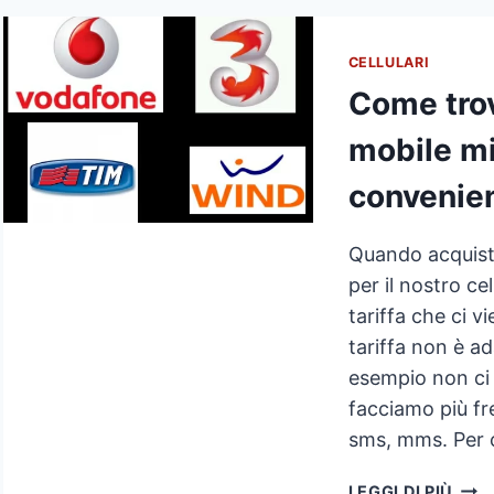
AND
CON
CELLULARI
IL
Come trova
RIL
GPS
mobile mi
DEL
POSI
convenient
Quando acquist
per il nostro ce
tariffa che ci v
tariffa non è ad
esempio non ci 
facciamo più f
sms, mms. Per 
COM
LEGGI DI PIÙ