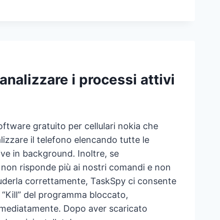
VARE
FFA
LULARE
ILE
IORE,
nalizzare i processi attivi
NOMICA
VENIENTE
ftware gratuito per cellulari nokia che
TI
izzare il telefono elencando tutte le
ive in background. Inoltre, se
RATORI
 non risponde più ai nostri comandi e non
uderla correttamente, TaskSpy ci consente
n “Kill” del programma bloccato,
mediatamente. Dopo aver scaricato