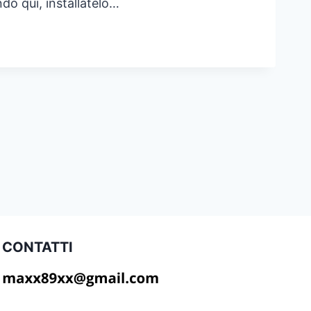
do qui, installatelo…
KSPY:
LIZZARE
CESSI
VI
IA
CONTATTI