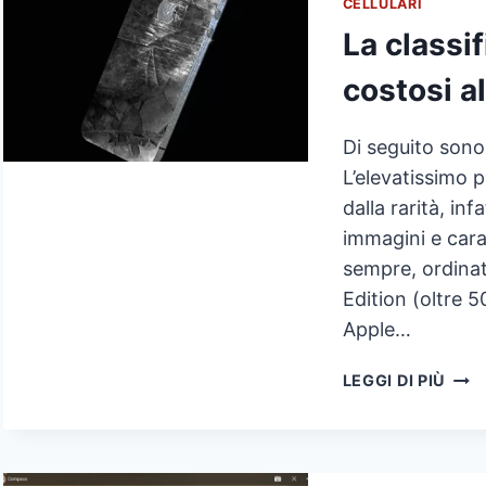
CELLULARI
La classif
costosi a
Di seguito sono
L’elevatissimo p
dalla rarità, in
immagini e carat
sempre, ordinat
Edition (oltre 
Apple…
LA
LEGGI DI PIÙ
CLAS
DEI
5
IPH