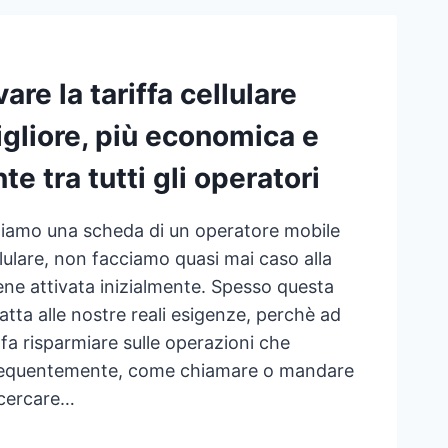
ROID
re la tariffa cellulare
EVAMENTO
gliore, più economica e
LA
ZIONE
e tra tutti gli operatori
iamo una scheda di un operatore mobile
llulare, non facciamo quasi mai caso alla
iene attivata inizialmente. Spesso questa
atta alle nostre reali esigenze, perchè ad
fa risparmiare sulle operazioni che
requentemente, come chiamare o mandare
cercare…
E