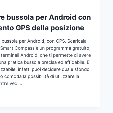
TOSI
re bussola per Android con
DO
mento GPS della posizione
e bussola per Android, con GPS. Scaricala
a: Smart Compass è un programma gratuito,
i terminali Android, che ti permette di avere
na pratica bussola precisa ed affidabile. E’
zzabile, infatti puoi decidere quale sfondo
 comoda la possibilità di utilizzare la
ntre vedi…
IORE
SOLA