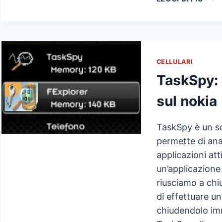
TRO
LA
TARI
CEL
MOB
CELLULARI
MIGL
TaskSpy: a
PIÙ
ECO
sul nokia
E
CON
TRA
TaskSpy è un so
TUT
permette di anal
GLI
applicazioni att
OPE
un’applicazione
riusciamo a chi
di effettuare u
chiudendolo im