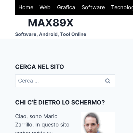
Salta
Home
Web
Grafica
Software
Tecnolo
al
MAX89X
contenuto
Software, Android, Tool Online
CERCA NEL SITO
Ricerca
per:
CHI C’È DIETRO LO SCHERMO?
Ciao, sono Mario
Zarrillo. In questo sito
scrivo guide su