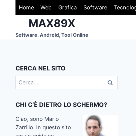
Salta
Home
Web
Grafica
Software
Tecnolo
al
MAX89X
contenuto
Software, Android, Tool Online
CERCA NEL SITO
Ricerca
per:
CHI C’È DIETRO LO SCHERMO?
Ciao, sono Mario
Zarrillo. In questo sito
scrivo guide su