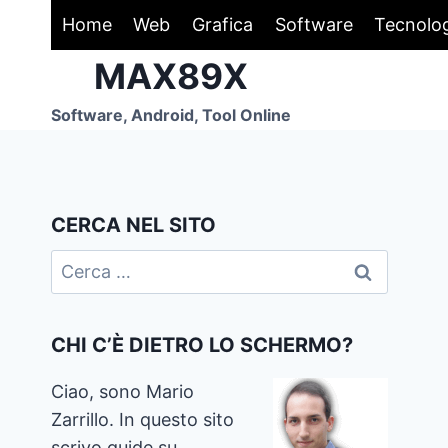
Salta
Home
Web
Grafica
Software
Tecnolo
al
MAX89X
contenuto
Software, Android, Tool Online
CERCA NEL SITO
Ricerca
per:
CHI C’È DIETRO LO SCHERMO?
Ciao, sono Mario
Zarrillo. In questo sito
scrivo guide su