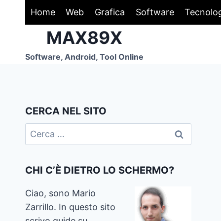
Salta
Home
Web
Grafica
Software
Tecnolo
al
MAX89X
contenuto
Software, Android, Tool Online
CERCA NEL SITO
Ricerca
per:
CHI C’È DIETRO LO SCHERMO?
Ciao, sono Mario
Zarrillo. In questo sito
scrivo guide su