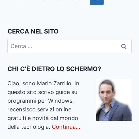
CON
REVO
pagina
Precedente
UNINSTALLER
CERCA NEL SITO
Ricerca
per:
CHI C’È DIETRO LO SCHERMO?
Ciao, sono Mario Zarrillo. In
questo sito scrivo guide su
programmi per Windows,
recensisco servizi online
gratuiti e novità dal mondo
della tecnologia.
Continua…