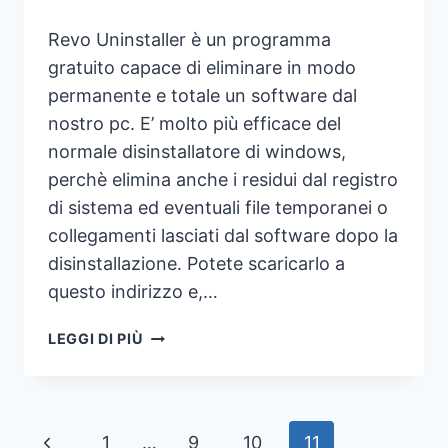
Revo Uninstaller è un programma
gratuito capace di eliminare in modo
permanente e totale un software dal
nostro pc. E’ molto più efficace del
normale disinstallatore di windows,
perchè elimina anche i residui dal registro
di sistema ed eventuali file temporanei o
collegamenti lasciati dal software dopo la
disinstallazione. Potete scaricarlo a
questo indirizzo e,…
DISINSTALLARE
LEGGI DI PIÙ
E
CANCELLARE
UN
PROGRAMMA
Navigazione
Pagina
1
…
9
10
11