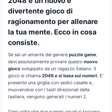
2048 è un nuovo e
divertente gioco di
ragionamento per allenare
la tua mente. Ecco in cosa
consiste.
Se sei un amante del genere
puzzle game
,
devi assolutamente provare questo
nuovo
gioco
sviluppato da un ragazzo italiano. Il
gioco si chiama
2048 e si basa sui numeri
. E’
presente una griglia con sedici caselle e,
muovendosi con i tasti direzionali della
tastiera, vengono generati i numeri 2.
Ogni volta che due numeri uguali si toccano,