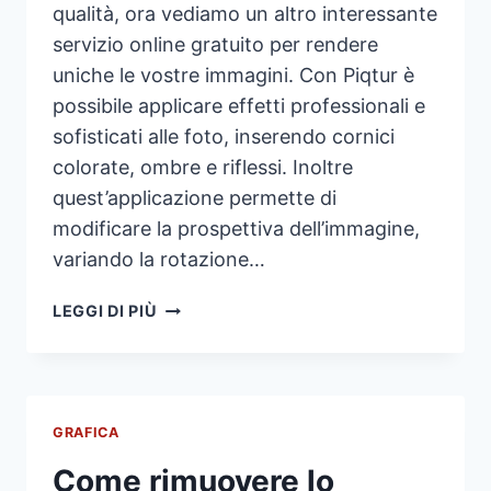
qualità, ora vediamo un altro interessante
servizio online gratuito per rendere
uniche le vostre immagini. Con Piqtur è
possibile applicare effetti professionali e
sofisticati alle foto, inserendo cornici
colorate, ombre e riflessi. Inoltre
quest’applicazione permette di
modificare la prospettiva dell’immagine,
variando la rotazione…
COME
LEGGI DI PIÙ
APPLICARE
OMBRE,
CORNICI
E
RIFLESSI
GRAFICA
ALLE
Come rimuovere lo
FOTO