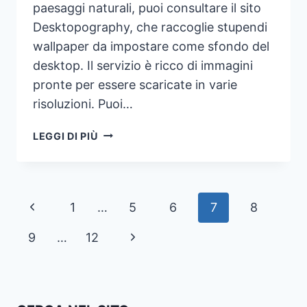
paesaggi naturali, puoi consultare il sito
Desktopography, che raccoglie stupendi
wallpaper da impostare come sfondo del
desktop. Il servizio è ricco di immagini
pronte per essere scaricate in varie
risoluzioni. Puoi…
SCARICARE
LEGGI DI PIÙ
BELLISSIMI
SFONDI
DI
PAESAGGI
Navigazione
Pagina
1
…
5
6
7
8
NATURALI
AD
pagina
Precedente
Pagina
9
…
12
ALTA
RISOLUZIONE
successiva
PER
DESKTOP